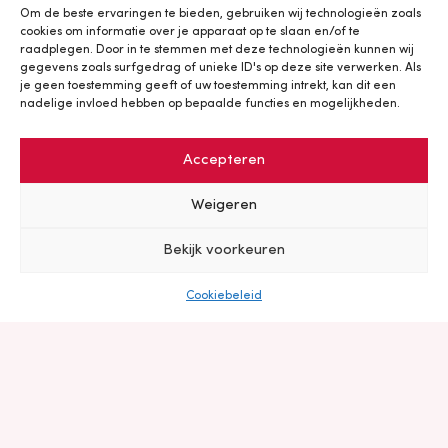
Om de beste ervaringen te bieden, gebruiken wij technologieën zoals
te voorkomen. Voor het geval er toch een
cookies om informatie over je apparaat op te slaan en/of te
raadplegen. Door in te stemmen met deze technologieën kunnen wij
onveilige situatie ontstaat hebben we duidelijke
gegevens zoals surfgedrag of unieke ID's op deze site verwerken. Als
je geen toestemming geeft of uw toestemming intrekt, kan dit een
afspraken gemaakt en deze vastgelegd in een
nadelige invloed hebben op bepaalde functies en mogelijkheden.
Incidenten- en Calamiteitenplan. Hierin staat
Accepteren
bijvoorbeeld wie er met wie contact opneemt en
Weigeren
welke acties er van welke betrokkenen wordt
verwacht. Zo worden alle belanghebbenden snel
Bekijk voorkeuren
geïnformeerd en wordt escalatie van de situatie
Cookiebeleid
voorkomen. Ál deze inspanningen en
maatregelen hebben geleid tot het behalen van
trede 4 op de Veiligheidsprestatieladder.
En daar zijn wij trots op!