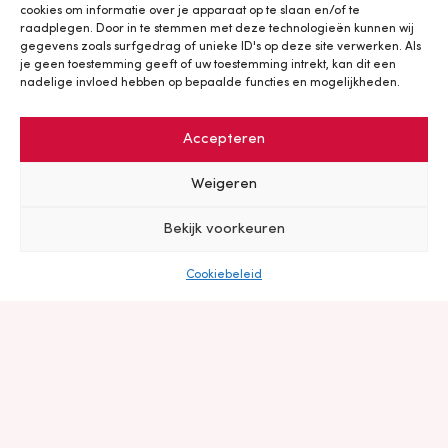
cookies om informatie over je apparaat op te slaan en/of te
TERUG NAAR OVERZICHT
raadplegen. Door in te stemmen met deze technologieën kunnen wij
gegevens zoals surfgedrag of unieke ID's op deze site verwerken. Als
je geen toestemming geeft of uw toestemming intrekt, kan dit een
nadelige invloed hebben op bepaalde functies en mogelijkheden.
DATA
ELEKTRA
INFRA
PROJECTEN
Accepteren
Weigeren
Bekijk voorkeuren
Cookiebeleid