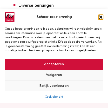
Diverse persingen
10 gestuurde bundelboringen
Beheer toestemming
Een gestuurde bundelboring onder de
Om de beste ervaringen te bieden, gebruiken wij technologieën zoals
snelweg A50 door
cookies om informatie over je apparaat op te slaan en/of te
raadplegen. Door in te stemmen met deze technologieën kunnen wij
Montage van de moffen
gegevens zoals surfgedrag of unieke ID's op deze site verwerken. Als
je geen toestemming geeft of uw toestemming intrekt, kan dit een
Eindsluiting bij de klant.
nadelige invloed hebben op bepaalde functies en mogelijkheden.
Accepteren
Meer informatie over dit project?
Weigeren
Bekijk voorkeuren
Cookiebeleid