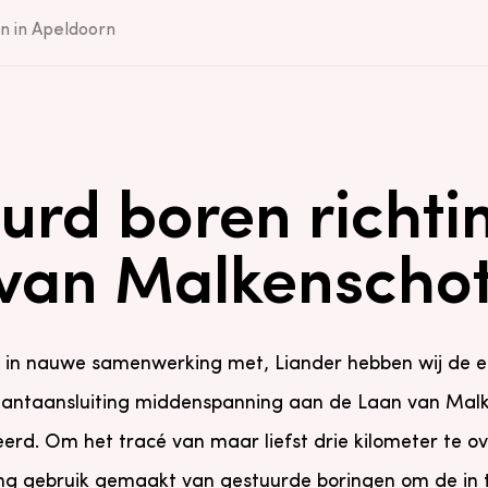
on in Apeldoorn
urd boren richti
van Malkenscho
n in nauwe samenwerking met, Liander hebben wij de e
klantaansluiting middenspanning aan de Laan van Malk
erd. Om het tracé van maar liefst drie kilometer te o
ing gebruik gemaakt van gestuurde boringen om de in t