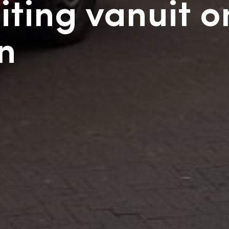
iting vanuit o
n