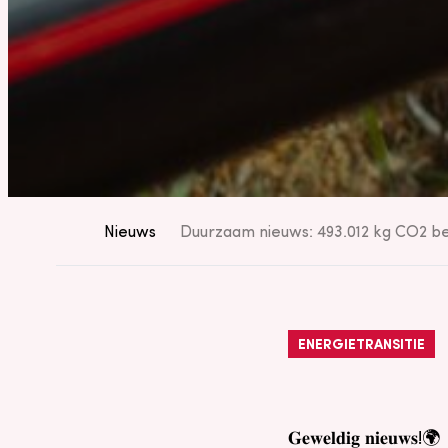
Nieuws
Duurzaam nieuws: 493.012 kg CO2 b
ENERGIETRANSITIE
𝐆𝐞𝐰𝐞𝐥𝐝𝐢𝐠 𝐧𝐢𝐞𝐮𝐰𝐬!🌍