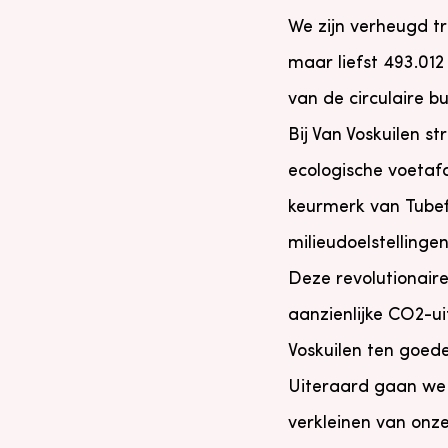
We zijn verheugd t
maar liefst 493.01
van de circulaire b
Bij Van Voskuilen 
ecologische voetaf
keurmerk van Tubef
milieudoelstellinge
Deze revolutionair
aanzienlijke CO2-uit
Voskuilen ten goed
Uiteraard gaan we
verkleinen van onze